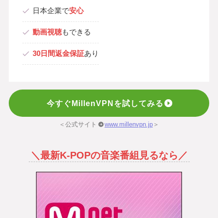
日本企業で
安心
動画視聴
もできる
30日間返金保証
あり
今すぐMillenVPNを試してみる
＜公式サイト
www.millenvpn.jp
＞
＼最新K-POPの音楽番組見るなら／