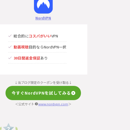
NordVPN
総合的に
コスパがいい
VPN
動画視聴
目的ならNordVPN一択
30日間返金保証
あり
↓当ブログ限定のクーポンを受け取る↓
今すぐNordVPNを試してみる
＜公式サイト
www.nordvpn.com
＞