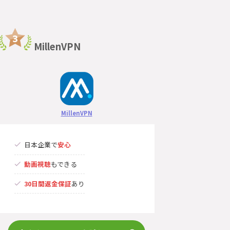
MillenVPN
MillenVPN
日本企業で
安心
動画視聴
もできる
30日間返金保証
あり