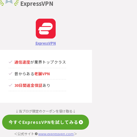
ExpressVPN
ExpressVPN
通信速度
が業界トップクラス
昔からある
老舗VPN
30日間返金保証
あり
↓当ブログ限定のクーポンを受け取る↓
今すぐExpressVPNを試してみる
＜公式サイト
www.expressvpn.com
＞