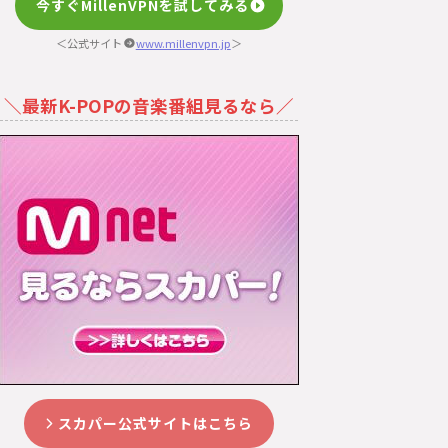
今すぐMillenVPNを試してみる
＜公式サイト
www.millenvpn.jp
＞
＼最新K-POPの音楽番組見るなら／
スカパー公式サイトはこちら