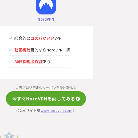
NordVPN
総合的に
コスパがいい
VPN
動画視聴
目的ならNordVPN一択
30日間返金保証
あり
↓当ブログ限定のクーポンを受け取る↓
今すぐNordVPNを試してみる
＜公式サイト
www.nordvpn.com
＞