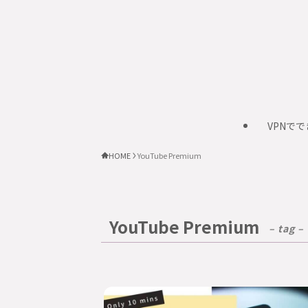
VPNで
HOME
YouTube Premium
YouTube Premium
– tag –