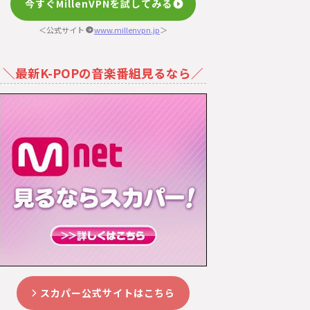
今すぐMillenVPNを試してみる
＜公式サイト
www.millenvpn.jp
＞
＼最新K-POPの音楽番組見るなら／
スカパー公式サイトはこちら