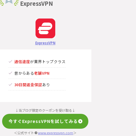
ExpressVPN
ExpressVPN
通信速度
が業界トップクラス
昔からある
老舗VPN
30日間返金保証
あり
↓当ブログ限定のクーポンを受け取る↓
今すぐExpressVPNを試してみる
＜公式サイト
www.expressvpn.com
＞