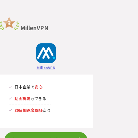
MillenVPN
MillenVPN
日本企業で
安心
動画視聴
もできる
30日間返金保証
あり