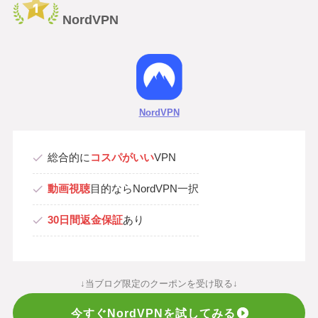
NordVPN
NordVPN
総合的に
コスパがいい
VPN
動画視聴
目的ならNordVPN一択
30日間返金保証
あり
↓当ブログ限定のクーポンを受け取る↓
今すぐNordVPNを試してみる