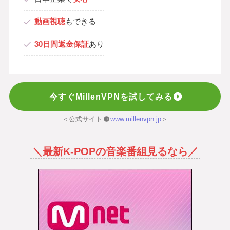
動画視聴
もできる
30日間返金保証
あり
今すぐMillenVPNを試してみる
＜公式サイト
www.millenvpn.jp
＞
＼最新K-POPの音楽番組見るなら／